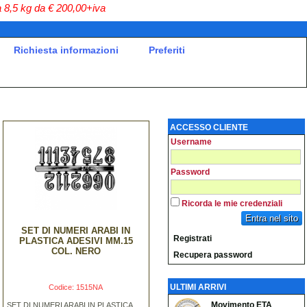
a
8,5 kg da € 200,00+iva
Richiesta informazioni
Preferiti
ACCESSO CLIENTE
Username
Password
Ricorda le mie credenziali
Entra nel sito
SET DI NUMERI ARABI IN
Registrati
PLASTICA ADESIVI MM.15
COL. NERO
Recupera password
ULTIMI ARRIVI
Codice: 1515NA
Movimento ETA
SET DI NUMERI ARABI IN PLASTICA