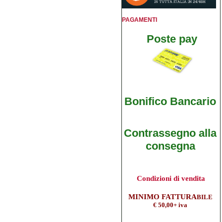
PAGAMENTI
Poste pay
Bonifico B
ancario
Contrassegno alla
consegna
Condizioni di vendita
M
INIMO FATTURA
BILE
€ 50,00+ iva