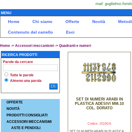
mail: guglielmo.fornit
MENU
Home
Chi siamo
Offerte
Novità
Metodi
Contenuto del carrello
Esci
Home
->
Accessori meccanismi -> Quadranti e numeri
RICERCA PRODOTTI
Parole da cercare
Tutte le parole
Almeno una parola
Ok
SET DI NUMERI ARABI IN
OFFERTE
PLASTICA ADESIVI MM.10
COL. DORATO
NOVITÀ
PRODOTTI CONSIGLIATI
ACCESSORI MECCANISMI
Codice: 1510GA
ASTE E PENDOLI
SET DI NUMERI ARABI IN PLASTICA