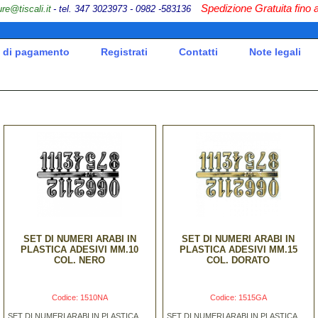
Spedizione Gratuita fino 
ure@tiscali.it
- tel. 347 30
23973 - 0982 -583136
 di pagamento
Registrati
Contatti
Note legali
SET DI NUMERI ARABI IN
SET DI NUMERI ARABI IN
PLASTICA ADESIVI MM.10
PLASTICA ADESIVI MM.15
COL. NERO
COL. DORATO
Codice: 1510NA
Codice: 1515GA
SET DI NUMERI ARABI IN PLASTICA
SET DI NUMERI ARABI IN PLASTICA