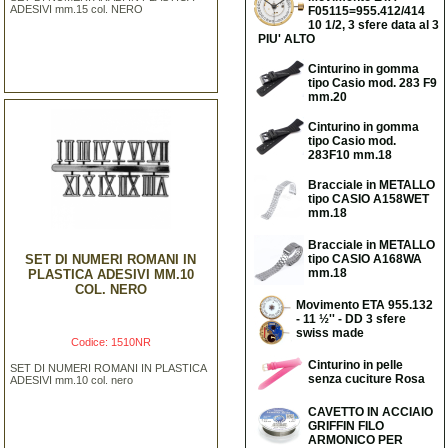
ADESIVI mm.15 col. NERO
F05115=955.412/414
10 1/2, 3 sfere data al 3
PIU' ALTO
Cinturino in gomma
tipo Casio mod. 283 F9
mm.20
Cinturino in gomma
tipo Casio mod.
283F10 mm.18
Bracciale in METALLO
tipo CASIO A158WET
mm.18
Bracciale in METALLO
SET DI NUMERI ROMANI IN
tipo CASIO A168WA
mm.18
PLASTICA ADESIVI MM.10
COL. NERO
Movimento ETA 955.132
- 11 ½'' - DD 3 sfere
swiss made
Codice: 1510NR
Cinturino in pelle
SET DI NUMERI ROMANI IN PLASTICA
senza cuciture Rosa
ADESIVI mm.10 col. nero
CAVETTO IN ACCIAIO
GRIFFIN FILO
ARMONICO PER