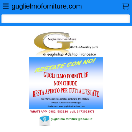
GUGLIELMO FORNITURE
guglielmoforniture.com
WHATSAPP 0982 -583136 cell. 3473023973
guglielmo.forniture@tiscali.it