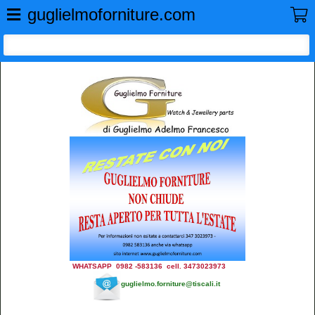
GUGLIELMO FORNITURE
guglielmoforniture.com
WHATSAPP 0982 -583136 cell. 3473023973
guglielmo.forniture@tiscali.it